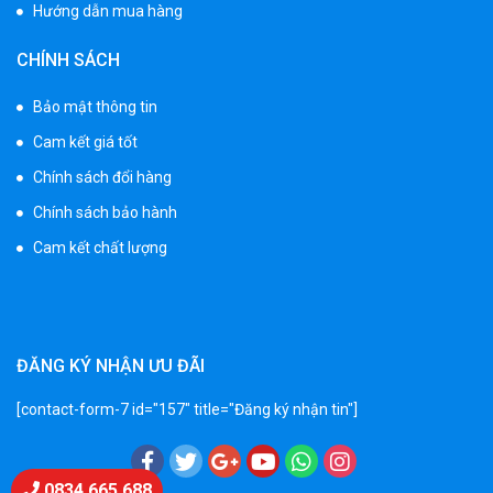
Hướng dẫn mua hàng
Xe ô tô điện trẻ em BPD-702
CHÍNH SÁCH
1.530.000 ₫
1.950.000 ₫
Bảo mật thông tin
Cam kết giá tốt
Xe 3 bánh đạp trẻ em FE-188
Chính sách đổi hàng
520.000 ₫
Chính sách bảo hành
750.000 ₫
Cam kết chất lượng
Xe 3 bánh trẻ em 968
350.000 ₫
550.000 ₫
ĐĂNG KÝ NHẬN ƯU ĐÃI
[contact-form-7 id="157" title="Đăng ký nhận tin"]
Xe máy điện trẻ em vecpa XW02
950.000 ₫
1.250.000 ₫
Chat Zalo
0834 665 688