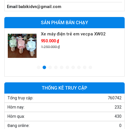
Xe 3 bánh trẻ em 968
Email
babikidvn@gmail.com
350.000 ₫
550.000 ₫
SẢN PHẨM BÁN CHẠY
Xe máy điện trẻ em vecpa XW02
950.000 ₫
1.250.000 ₫
Xe cần cẩu trẻ em KS-518
900.000 ₫
1.250.000 ₫
THỐNG KÊ TRUY CẬP
Tổng truy cập:
760742
Xe máy điện trẻ em T118
Hôm nay:
232
950.000 ₫
1.250.000 ₫
Hôm qua:
430
Đang online:
0