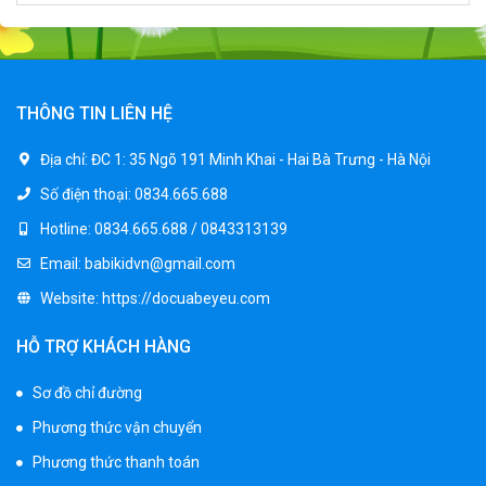
Xe điện trẻ em 7017
900.000 ₫
1.250.000 ₫
THÔNG TIN LIÊN HỆ
Xe ô tô điện trẻ em cảnh sát J2988
Địa chỉ:
ĐC 1: 35 Ngõ 191 Minh Khai - Hai Bà Trưng - Hà Nội
2.600.000 ₫
Số điện thoại:
0834.665.688
3.250.000 ₫
Hotline:
0834.665.688 / 0843313139
Email:
babikidvn@gmail.com
Xe ô tô điện trẻ em địa hình M666
Website:
https://docuabeyeu.com
2.400.000 ₫
2.850.000 ₫
HỖ TRỢ KHÁCH HÀNG
Sơ đồ chỉ đường
Xe máy điện trẻ em BJQ-M03
Phương thức vận chuyển
1.650.000 ₫
1.950.000 ₫
Phương thức thanh toán