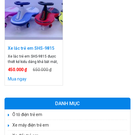
Xe lắc trẻ em SHS-9815
Xe lắc trẻ em SHS-9815 được
thiết kế kiểu dáng khá bắt mắt,
chất nhựa chắc chắn, an toàn
450.000 ₫
650.000 ₫
cho bé. Cho bé chơi xe giúp
cho đôi chân bé cứng cáp, đôi
Mua ngay
tay khéo léo, tập xử lí tình
huống, tăng khả năng phản xạ.
Sau mỗi giò chơi giúp cho bé
ăn ngon, […]
DANH MỤC
Ô tô điện trẻ em
Xe máy điện trẻ em