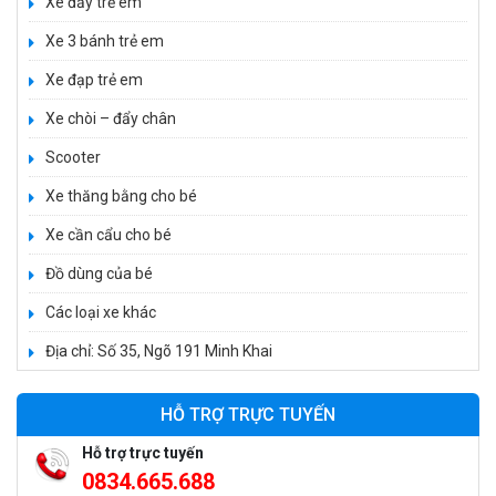
Xe đẩy trẻ em
Xe 3 bánh trẻ em
Xe đạp trẻ em
Xe chòi – đẩy chân
Scooter
Xe thăng bằng cho bé
Xe cần cẩu cho bé
Đồ dùng của bé
Các loại xe khác
Địa chỉ: Số 35, Ngõ 191 Minh Khai
Xe 3 bánh đạp trẻ em FE-188
520.000 ₫
HỖ TRỢ TRỰC TUYẾN
750.000 ₫
Hỗ trợ trực tuyến
0834.665.688