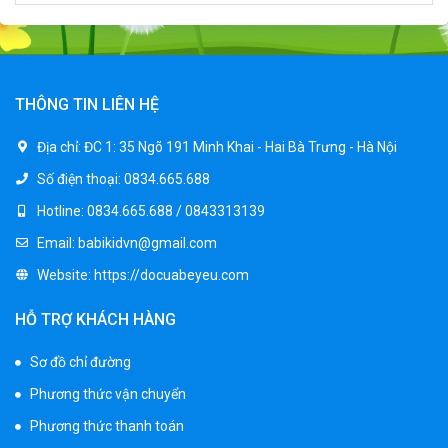
Xe ô tô điện trẻ em địa hình M666
2.400.000 ₫
2.850.000 ₫
THÔNG TIN LIÊN HỆ
Xe máy điện trẻ em BJQ-M03
Địa chỉ:
ĐC 1: 35 Ngõ 191 Minh Khai - Hai Bà Trưng - Hà Nội
1.650.000 ₫
Số điện thoại:
0834.665.688
1.950.000 ₫
Hotline:
0834.665.688 / 0843313139
Email:
babikidvn@gmail.com
Xe ô tô điện trẻ em BPD-702
Website:
https://docuabeyeu.com
1.530.000 ₫
1.950.000 ₫
HỖ TRỢ KHÁCH HÀNG
Sơ đồ chỉ đường
Xe 3 bánh đạp trẻ em FE-188
Phương thức vận chuyển
520.000 ₫
750.000 ₫
Phương thức thanh toán