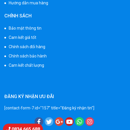
Hướng dẫn mua hàng
Xe 3 bánh trẻ em 968
CHÍNH SÁCH
350.000 ₫
550.000 ₫
Bảo mật thông tin
Cam kết giá tốt
Xe máy điện trẻ em vecpa XW02
Chính sách đổi hàng
950.000 ₫
Chính sách bảo hành
1.250.000 ₫
Cam kết chất lượng
Xe cần cẩu trẻ em KS-518
900.000 ₫
1.250.000 ₫
ĐĂNG KÝ NHẬN ƯU ĐÃI
[contact-form-7 id="157" title="Đăng ký nhận tin"]
Xe máy điện trẻ em T118
950.000 ₫
Chat Zalo
1.250.000 ₫
0834 665 688