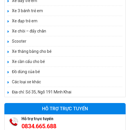
Xe đẩy trẻ em
Xe 3 bánh trẻ em
Xe đạp trẻ em
Xe 3 bánh đạp trẻ em FE-188
Xe chòi – đẩy chân
520.000 ₫
Scooter
750.000 ₫
Xe thăng bằng cho bé
Xe cần cẩu cho bé
Xe 3 bánh trẻ em 968
350.000 ₫
Đồ dùng của bé
550.000 ₫
Các loại xe khác
Địa chỉ: Số 35, Ngõ 191 Minh Khai
Xe máy điện trẻ em vecpa XW02
950.000 ₫
HỖ TRỢ TRỰC TUYẾN
1.250.000 ₫
Hỗ trợ trực tuyến
0834.665.688