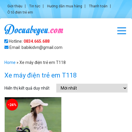
Giới thiệu
Tin tức
Hướng dẫn mua hàng
Thanh toán
Ô tô điện trẻ em
Hotline:
0834.665.688
Email: babikidvn@gmail.com
Home
»
Xe máy điện trẻ em T118
Xe máy điện trẻ em T118
Hiển thị kết quả duy nhất
-24%