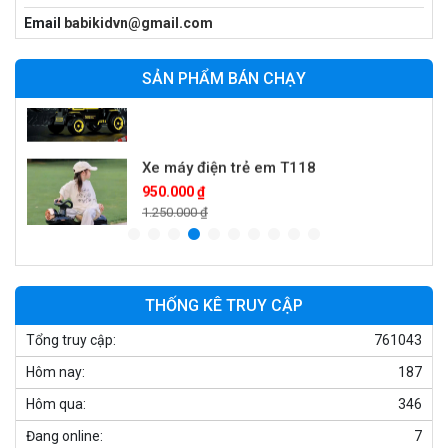
Xe cần cẩu trẻ em KS-518
Email
babikidvn@gmail.com
900.000 ₫
1.250.000 ₫
SẢN PHẨM BÁN CHẠY
Xe máy điện trẻ em T118
950.000 ₫
1.250.000 ₫
Xe điện trẻ em 7017
900.000 ₫
1.250.000 ₫
THỐNG KÊ TRUY CẬP
Tổng truy cập:
761043
Xe ô tô điện trẻ em cảnh sát J2988
Hôm nay:
187
2.600.000 ₫
3.250.000 ₫
Hôm qua:
346
Đang online:
7