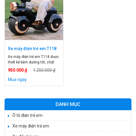
Xe máy điện trẻ em T118
Xe máy điện trẻ em T118 được
thiết kế bám đường tốt, chất
nhựa an toàn cho bé, xe 3 bánh
950.000 ₫
1.250.000 ₫
cho bé tha hồ chải nghiệm mà
không sợ. Xe mô tô điện trẻ em
Mua ngay
118. Thông tin xe máy điện trẻ
em T118. Mã sản phẩm: T118
Ác quy: 6v Động cơ: Hai […]
DANH MỤC
Ô tô điện trẻ em
Xe máy điện trẻ em