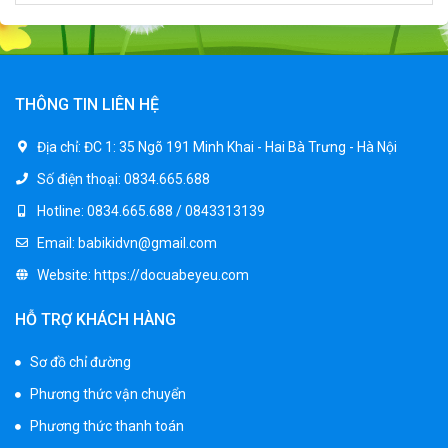
Xe ô tô điện trẻ em địa hình M666
2.400.000 ₫
THÔNG TIN LIÊN HỆ
2.850.000 ₫
Địa chỉ:
ĐC 1: 35 Ngõ 191 Minh Khai - Hai Bà Trưng - Hà Nội
Số điện thoại:
0834.665.688
Xe máy điện trẻ em BJQ-M03
1.650.000 ₫
Hotline:
0834.665.688 / 0843313139
1.950.000 ₫
Email:
babikidvn@gmail.com
Website:
https://docuabeyeu.com
Xe ô tô điện trẻ em BPD-702
HỖ TRỢ KHÁCH HÀNG
1.530.000 ₫
1.950.000 ₫
Sơ đồ chỉ đường
Phương thức vận chuyển
Xe 3 bánh đạp trẻ em FE-188
Phương thức thanh toán
520.000 ₫