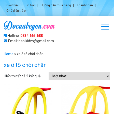
Giới thiệu
Tin tức
Hướng dẫn mua hàng
Thanh toán
Ô tô điện trẻ em
Hotline:
0834.665.688
Email: babikidvn@gmail.com
Home
»
xe ô tô chòi chân
xe ô tô chòi chân
Hiển thị tất cả 2 kết quả