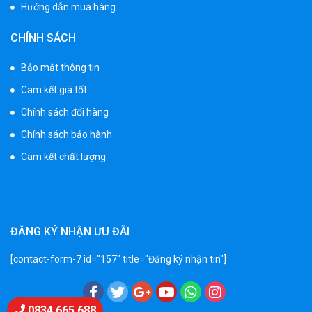
Hướng dẫn mua hàng
750.000 ₫
CHÍNH SÁCH
Xe 3 bánh trẻ em 968
Bảo mật thông tin
350.000 ₫
Cam kết giá tốt
550.000 ₫
Chính sách đổi hàng
Chính sách bảo hành
Xe máy điện trẻ em vecpa XW02
Cam kết chất lượng
950.000 ₫
1.250.000 ₫
Xe cần cẩu trẻ em KS-518
ĐĂNG KÝ NHẬN ƯU ĐÃI
900.000 ₫
1.250.000 ₫
[contact-form-7 id="157" title="Đăng ký nhận tin"]
Xe máy điện trẻ em T118
Chat Zalo
0834 665 688