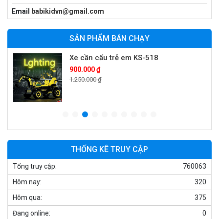
Email
babikidvn@gmail.com
Xe cần cẩu trẻ em KS-518
900.000 ₫
SẢN PHẨM BÁN CHẠY
1.250.000 ₫
Xe máy điện trẻ em T118
950.000 ₫
1.250.000 ₫
Xe điện trẻ em 7017
900.000 ₫
THỐNG KÊ TRUY CẬP
1.250.000 ₫
Tổng truy cập:
760063
Hôm nay:
320
Xe ô tô điện trẻ em cảnh sát J2988
Hôm qua:
375
2.600.000 ₫
Đang online:
0
3.250.000 ₫