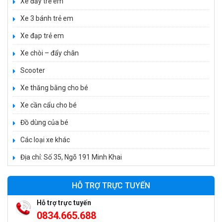
Xe đẩy trẻ em
Xe 3 bánh trẻ em
Xe đạp trẻ em
Xe chòi – đẩy chân
Xe 3 bánh đạp trẻ em FE-188
Scooter
520.000 ₫
Xe thăng bằng cho bé
750.000 ₫
Xe cần cẩu cho bé
Đồ dùng của bé
Xe 3 bánh trẻ em 968
Các loại xe khác
350.000 ₫
550.000 ₫
Địa chỉ: Số 35, Ngõ 191 Minh Khai
HỖ TRỢ TRỰC TUYẾN
Xe máy điện trẻ em vecpa XW02
950.000 ₫
Hỗ trợ trực tuyến
1.250.000 ₫
0834.665.688