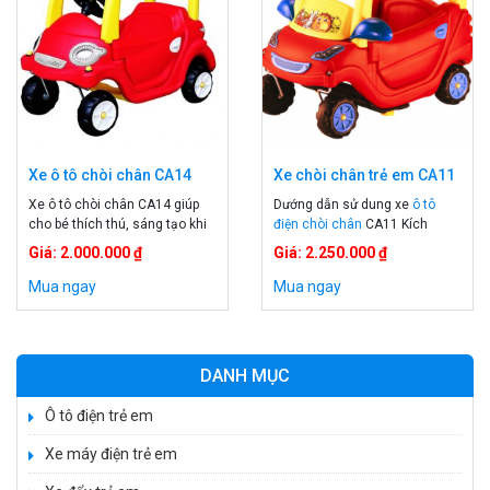
Xe ô tô chòi chân CA14
Xe chòi chân trẻ em CA11
Xe ô tô chòi chân CA14 giúp
Dướng dẫn sử dung xe
ô tô
cho bé thích thú, sáng tạo khi
điện chòi chân
CA11
Kích
vận động .Xe ô tô chòi chân
thước; 80 x 66 x 91cm Xuất xứ;
Giá: 2.000.000 ₫
Giá: 2.250.000 ₫
giúp bé năng động và sáng tạo
Đài Loan Màu sắc; vằng, đỏ Bé
hơn khi chơi. Chiếc xe có màu
ngồi trong xe dùng sức kết hợp
Mua ngay
Mua ngay
sắc sặc sỡ và bền màu, sẽ thu
với chân đẩy về phía trước Bé
hút và khiến cho bé thích thú
ngồi trong xe bố mẹ đẩy bé đi
khi sử dụng Với […]
DANH MỤC
Ô tô điện trẻ em
Xe máy điện trẻ em