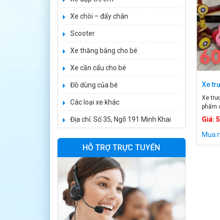
1.650.000 ₫
Xe chòi – đẩy chân
1.950.000 ₫
Scooter
Xe ô tô điện trẻ
Xe thăng bằng cho bé
em BPD-702
Xe cần cẩu cho bé
1.530.000 ₫
1.950.000 ₫
Xe tr
Đồ dùng của bé
Xe trư
Các loại xe khác
Xe 3 bánh đạp
phẩm c
trẻ em FE-188
chắc c
Địa chỉ: Số 35, Ngõ 191 Minh Khai
Giá: 
scootr
520.000 ₫
em Thô
Mua 
750.000 ₫
Tên sả
HỖ TRỢ TRỰC TUYẾN
[…]
Xe 3 bánh trẻ em
968
350.000 ₫
550.000 ₫