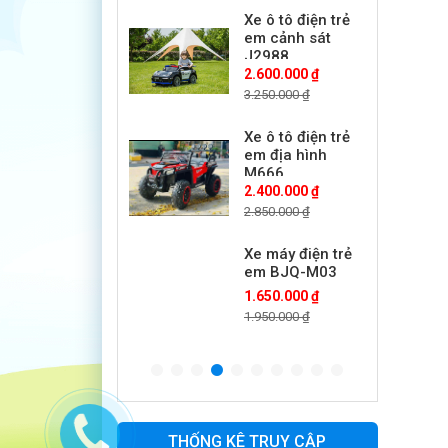
Xe ô tô điện trẻ
em cảnh sát
J2988
2.600.000 ₫
3.250.000 ₫
Xe ô tô điện trẻ
em địa hình
M666
2.400.000 ₫
2.850.000 ₫
Xe máy điện trẻ
em BJQ-M03
1.650.000 ₫
1.950.000 ₫
Xe ô tô điện trẻ
em BPD-702
1.530.000 ₫
1.950.000 ₫
THỐNG KÊ TRUY CẬP