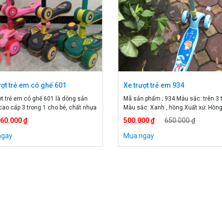
ượt trẻ em có ghế 601
Xe trượt trẻ em 934
ợt trẻ em có ghế 601 là dòng sản
Mã sản phẩm ; 934 Màu sắc: trên 3 
ao cấp 3 trong 1 cho bé, chất nhựa
Màu sắc: Xanh , hồng Xuất xứ: Hồn
hắn, an toàn cho bé. Xe trượt
560.000 ₫
500.000 ₫
650.000 ₫
er trẻ em cao cấp Xe scooter trẻ
ng tin xe trượt trẻ em có ghế 601.
ngay
Mua ngay
n phẩm: Xe trượt trẻ em scooter Mã