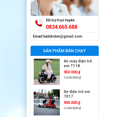
Xe máy điện trẻ
em vecpa XW02
950.000 ₫
1.250.000 ₫
Hỗ trợ trực tuyến
0834.665.688
Xe cần cẩu trẻ
em KS-518
Email
babikidvn@gmail.com
900.000 ₫
1.250.000 ₫
SẢN PHẨM BÁN CHẠY
Xe máy điện trẻ
em T118
950.000 ₫
1.250.000 ₫
Xe điện trẻ em
7017
900.000 ₫
1.250.000 ₫