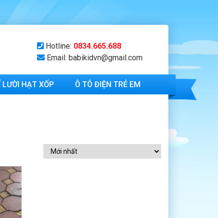
Hotline:
0834.665.688
Email: babikidvn@gmail.com
 LƯỜI HẠT XỐP
Ô TÔ ĐIỆN TRẺ EM