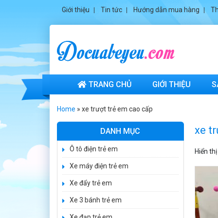
Giới thiệu
Tin tức
Hướng dẫn mua hàng
Th
TRANG CHỦ
GIỚI THIỆU
S
Xe ô tô điện trẻ
em cảnh sát
Home
»
xe trượt trẻ em cao cấp
J2988
2.600.000 ₫
xe t
DANH MỤC
3.250.000 ₫
Ô tô điện trẻ em
Xe ô tô điện trẻ
Hiển thị
em địa hình
Xe máy điện trẻ em
M666
2.400.000 ₫
Xe đẩy trẻ em
2.850.000 ₫
Xe 3 bánh trẻ em
Xe máy điện trẻ
em BJQ-M03
Xe đạp trẻ em