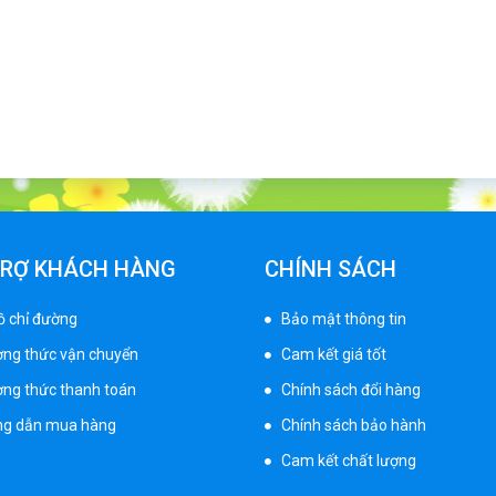
TRỢ KHÁCH HÀNG
CHÍNH SÁCH
ồ chỉ đường
Bảo mật thông tin
ng thức vận chuyển
Cam kết giá tốt
ng thức thanh toán
Chính sách đổi hàng
g dẫn mua hàng
Chính sách bảo hành
Cam kết chất lượng