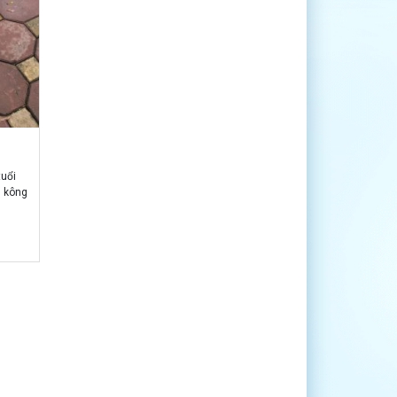
tuổi
g kông