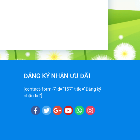
ĐĂNG KÝ NHẬN ƯU ĐÃI
[contact-form-7 id="157" title="Đăng ký
nhận tin"]