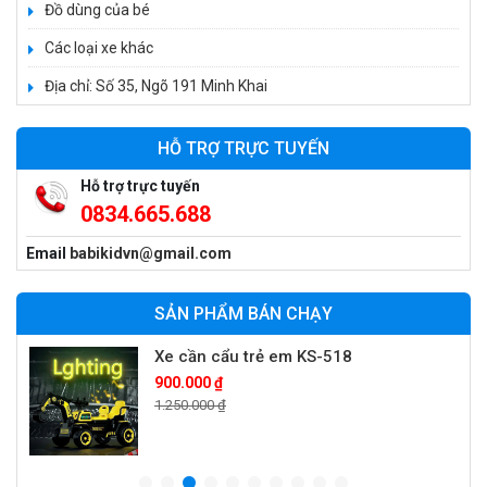
Xe 3 bánh trẻ em 968
Đồ dùng của bé
350.000 ₫
Các loại xe khác
550.000 ₫
Địa chỉ: Số 35, Ngõ 191 Minh Khai
Xe máy điện trẻ em vecpa XW02
HỖ TRỢ TRỰC TUYẾN
950.000 ₫
1.250.000 ₫
Hỗ trợ trực tuyến
0834.665.688
Email
babikidvn@gmail.com
Xe cần cẩu trẻ em KS-518
900.000 ₫
SẢN PHẨM BÁN CHẠY
1.250.000 ₫
Xe máy điện trẻ em T118
950.000 ₫
1.250.000 ₫