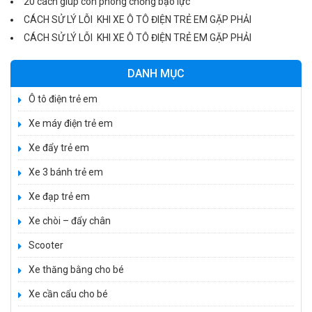
20 cách giúp con phòng chống bạo lực
CÁCH SỬ LÝ LỖI KHI XE Ô TÔ ĐIỆN TRẺ EM GẶP PHẢI
CÁCH SỬ LÝ LỖI KHI XE Ô TÔ ĐIỆN TRẺ EM GẶP PHẢI
DANH MỤC
Ô tô điện trẻ em
Xe máy điện trẻ em
Xe đẩy trẻ em
Xe 3 bánh trẻ em
Xe đạp trẻ em
Xe chòi – đẩy chân
Xe 3 bánh đạp trẻ em FE-188
Scooter
520.000 ₫
750.000 ₫
Xe thăng bằng cho bé
Xe cần cẩu cho bé