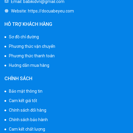
Email:
babikidvn@gmail.com
Website:
https://docuabeyeu.com
Xe ô tô điện trẻ em BPD-702
1.530.000 ₫
HỖ TRỢ KHÁCH HÀNG
1.950.000 ₫
Sơ đồ chỉ đường
Phương thức vận chuyển
Xe 3 bánh đạp trẻ em FE-188
Phương thức thanh toán
520.000 ₫
750.000 ₫
Hướng dẫn mua hàng
CHÍNH SÁCH
Xe 3 bánh trẻ em 968
350.000 ₫
Bảo mật thông tin
550.000 ₫
Cam kết giá tốt
Chính sách đổi hàng
Xe máy điện trẻ em vecpa XW02
Chính sách bảo hành
950.000 ₫
Cam kết chất lượng
1.250.000 ₫