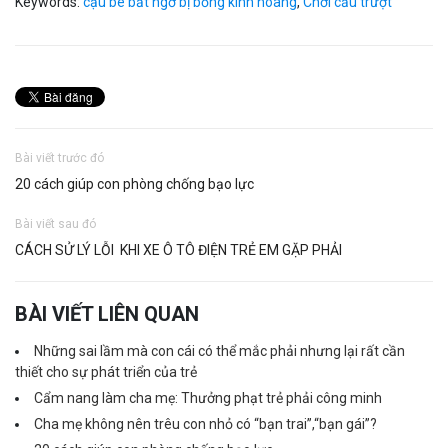
Keywords:
cậu bé bất ngờ bị bỏng kinh hoàng
,
Chơi cầu trượt
Bài viết trước đó
20 cách giúp con phòng chống bạo lực
Bài viết sau đó
CÁCH SỬ LÝ LỖI KHI XE Ô TÔ ĐIỆN TRẺ EM GẶP PHẢI
BÀI VIẾT LIÊN QUAN
Những sai lầm mà con cái có thể mắc phải nhưng lại rất cần
thiết cho sự phát triển của trẻ
Cẩm nang làm cha mẹ: Thưởng phạt trẻ phải công minh
Cha mẹ không nên trêu con nhỏ có “bạn trai”,“bạn gái”?