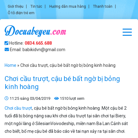
Giới thiệu
Tin tức
Hướng dẫn mua hàng
Thanh toán
Ô tô điện trẻ em
Hotline:
0834.665.688
Email: babikidvn@gmail.com
Home
»
Chơi cầu trượt, cậu bé bất ngờ bị bỏng kinh hoàng
Chơi cầu trượt, cậu bé bất ngờ bị bỏng
kinh hoàng
11:25 sáng 03/04/2019
1510 lượt xem
Chơi cầu trượt
, cậu bé bất ngờ bị bỏng kinh hoàng .Một cậu bé 2
tuổi đã bị bỏng nặng sau khi chơi cầu trượt tại sân chơi tại Biery,
một ngôi làng ở SilesianVoivodeship, miền nam Ba Lan.Cảnh sát
cho biết, bố mẹ cậu bé đã báo cáo về tai nạn xảy ra tại sân chơi.