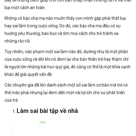
đây là những cách giúp cho con bạn chấp nhận những rủi ro và thất
bại một cách an toàn.
Không có bậc cha mẹ nào muốn thấy con mình gặp phải thất bại
hay sai lầm trong cuộc sống. Do đó, các bậc cha mẹ đều có xu
hướng yêu thương, bao bọc và tìm mọi cách cho trẻ tránh xa
những rắc rối.
Tuy nhiên, việc phạm một sai lầm nào đó, dường như là một phần
của cuộc sống và đôi khi nó đem lại cho bản thân trẻ hay thậm chí
là người lớn những bài học quý giá, đó cũng có thể là một khía cạnh
khác để giải quyết vấn đề.
Các chuyên gia đã lên danh sách một số sai lầm cơ bản mà trẻ có
thể mắc phải nhưng lại đem đến một vài lợi ích cho sự phát triển
của trẻ.
Làm sai bài tập về nhà