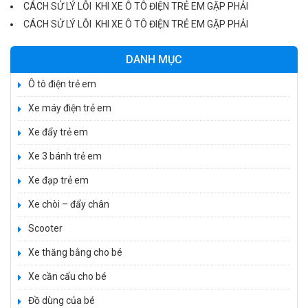
CÁCH SỬ LÝ LỖI KHI XE Ô TÔ ĐIỆN TRẺ EM GẶP PHẢI
CÁCH SỬ LÝ LỖI KHI XE Ô TÔ ĐIỆN TRẺ EM GẶP PHẢI
Xe 3 bánh đạp trẻ em FE-188
DANH MỤC
520.000 ₫
750.000 ₫
Ô tô điện trẻ em
Xe máy điện trẻ em
Xe 3 bánh trẻ em 968
Xe đẩy trẻ em
350.000 ₫
Xe 3 bánh trẻ em
550.000 ₫
Xe đạp trẻ em
Xe chòi – đẩy chân
Xe máy điện trẻ em vecpa XW02
950.000 ₫
Scooter
1.250.000 ₫
Xe thăng bằng cho bé
Xe cần cẩu cho bé
Xe cần cẩu trẻ em KS-518
Đồ dùng của bé
900.000 ₫