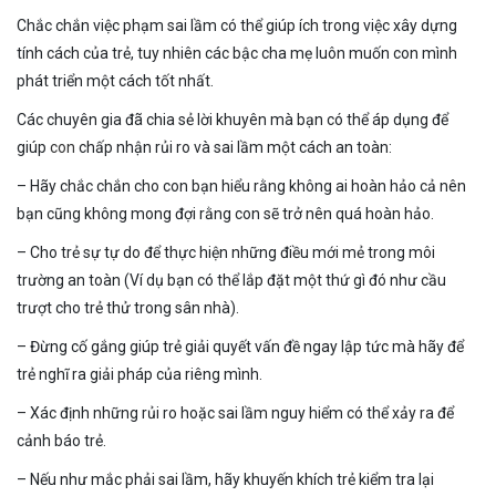
Chắc chắn việc phạm sai lầm có thể giúp ích trong việc xây dựng
tính cách của trẻ, tuy nhiên các bậc cha mẹ luôn muốn con mình
phát triển một cách tốt nhất.
Các chuyên gia đã chia sẻ lời khuyên mà bạn có thể áp dụng để
giúp
con
chấp nhận rủi ro và sai lầm một cách an toàn:
– Hãy chắc chắn cho con bạn hiểu rằng không ai hoàn hảo cả nên
bạn cũng không mong đợi rằng con sẽ trở nên quá hoàn hảo.
– Cho trẻ sự tự do để thực hiện những điều mới mẻ trong môi
trường an toàn (Ví dụ bạn có thể lắp đặt một thứ gì đó như cầu
trượt cho trẻ thử trong sân nhà).
– Đừng cố gắng giúp trẻ giải quyết vấn đề ngay lập tức mà hãy để
trẻ nghĩ ra giải pháp của riêng mình.
– Xác định những rủi ro hoặc sai lầm nguy hiểm có thể xảy ra để
cảnh báo trẻ.
– Nếu như mắc phải sai lầm, hãy khuyến khích trẻ kiểm tra lại