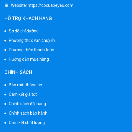
Xe 3 bánh trẻ em 968
Website:
https://docuabeyeu.com
350.000 ₫
550.000 ₫
HỖ TRỢ KHÁCH HÀNG
Sơ đồ chỉ đường
Xe máy điện trẻ em vecpa XW02
Phương thức vận chuyển
950.000 ₫
Phương thức thanh toán
1.250.000 ₫
Hướng dẫn mua hàng
Xe cần cẩu trẻ em KS-518
CHÍNH SÁCH
900.000 ₫
1.250.000 ₫
Bảo mật thông tin
Cam kết giá tốt
Chính sách đổi hàng
Xe máy điện trẻ em T118
950.000 ₫
Chính sách bảo hành
1.250.000 ₫
Cam kết chất lượng