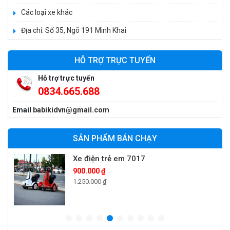
1.250.000 ₫
Các loại xe khác
Địa chỉ: Số 35, Ngõ 191 Minh Khai
Xe máy điện trẻ em T118
950.000 ₫
HỖ TRỢ TRỰC TUYẾN
1.250.000 ₫
Hỗ trợ trực tuyến
0834.665.688
Xe điện trẻ em 7017
Email
babikidvn@gmail.com
900.000 ₫
1.250.000 ₫
SẢN PHẨM BÁN CHẠY
Xe ô tô điện trẻ em cảnh sát J2988
2.600.000 ₫
3.250.000 ₫
Xe ô tô điện trẻ em địa hình M666